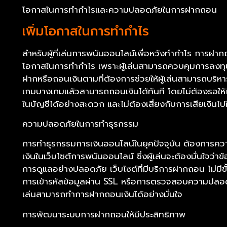
โอกาสในการทำกำไรและความปลอดภัยในการฝากถอน
เพิ่มโอกาสในการทำกำไร
สำหรับผู้ที่เล่นการพนันออนไลน์เพื่อหวังทำกำไร การฝากถอน 
โอกาสในการทำกำไร เพราะผู้เล่นสามารถควบคุมการลงท
ฝากหรือถอนเงินตามที่ต้องการช่วยให้ผู้เล่นสามารถบริหาร
เกมบางเกมแล้วสามารถถอนเงินได้ทันที โดยไม่ต้องรอให้ถ
ในบัญชีได้อย่างสะดวก และไม่ต้องเสี่ยงกับการเสียเงินไป
ความปลอดภัยในการทำธุรกรรม
การทำธุรกรรมการเงินออนไลน์ในยุคปัจจุบัน ต้องการคว
เงินในเว็บไซต์การพนันออนไลน์ ซึ่งผู้เล่นจะต้องมั่นใจว
การดูแลอย่างปลอดภัย เว็บไซต์ที่มีบริการฝากถอน ไม่มีขั
การเข้ารหัสข้อมูลผ่าน SSL หรือการตรวจสอบความปลอดภั
เล่นสามารถทำการฝากถอนเงินได้อย่างมั่นใจ
การพัฒนาระบบการฝากถอนให้มีประสิทธิภาพ