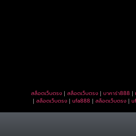
สล็อตเว็บตรง
｜
สล็อตเว็บตรง
｜
บาคาร่า888
｜
｜
สล็อตเว็บตรง
｜
ufa888
｜
สล็อตเว็บตรง
｜
u