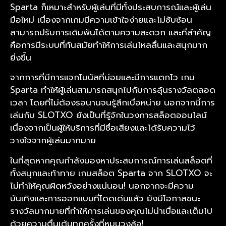
Sparta ก็เหมาะสำหรับผู้เล่นที่มีทั้งประสบการณ์และผู้เล่น
มือใหม่ เนื่องจากเกมมีความเข้าใจง่ายและไม่ซับซ้อน
สามารถปรับการเดิมพันได้ตามความสะดวก และที่สำคัญ
คือการมีระบบที่ทันสมัยทำให้การเล่นไหลลื่นและสนุกมาก
ยิ่งขึ้น
จากการที่มีการแจกโบนัสที่บ่อยและมีการแตกไว เกม
Sparta ทำให้ผู้เล่นสามารถสนุกไปกับการลุ้นรางวัลตลอด
เวลา โดยที่ไม่ต้องรอนานจนรู้สึกเบื่อหน่าย นอกจากนี้การ
เล่นกับ SLOTXO ยังเป็นที่รู้จักในวงการสล็อตออนไลน์
เนื่องจากเป็นผู้ให้บริการที่มีชื่อเสียงและได้รับความไว้
วางใจจากผู้เล่นมากมาย
ในที่สุดหากคุณกำลังมองหาประสบการณ์การเล่นสล็อตที่
ทั้งสนุกและท้าทาย เกมสล็อต Sparta จาก SLOTXO จะ
ไม่ทำให้คุณผิดหวังอย่างแน่นอน! นอกจากจะมีความ
บันเทิงและการออกแบบที่โดดเด่นแล้ว ยังมีโอกาสชนะ
รางวัลมากมายที่ทำให้การเล่นของคุณไม่น่าเบื่อและเต็มไป
ด้วยความตื่นเต้นทุกครั้งที่หมุนวงล้อ!