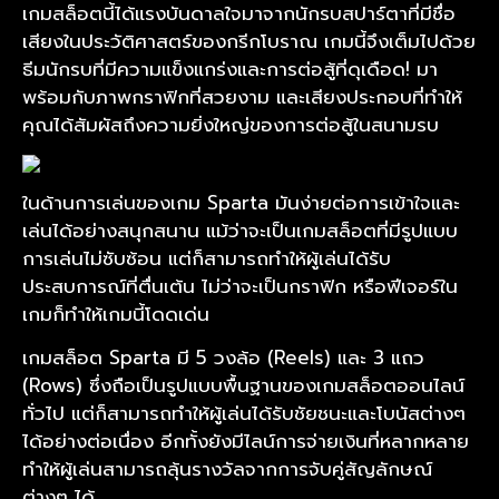
เกมสล็อตนี้ได้แรงบันดาลใจมาจากนักรบสปาร์ตาที่มีชื่อ
เสียงในประวัติศาสตร์ของกรีกโบราณ เกมนี้จึงเต็มไปด้วย
ธีมนักรบที่มีความแข็งแกร่งและการต่อสู้ที่ดุเดือด! มา
พร้อมกับภาพกราฟิกที่สวยงาม และเสียงประกอบที่ทำให้
คุณได้สัมผัสถึงความยิ่งใหญ่ของการต่อสู้ในสนามรบ
ในด้านการเล่นของเกม Sparta มันง่ายต่อการเข้าใจและ
เล่นได้อย่างสนุกสนาน แม้ว่าจะเป็นเกมสล็อตที่มีรูปแบบ
การเล่นไม่ซับซ้อน แต่ก็สามารถทำให้ผู้เล่นได้รับ
ประสบการณ์ที่ตื่นเต้น ไม่ว่าจะเป็นกราฟิก หรือฟีเจอร์ใน
เกมก็ทำให้เกมนี้โดดเด่น
เกมสล็อต Sparta มี 5 วงล้อ (Reels) และ 3 แถว
(Rows) ซึ่งถือเป็นรูปแบบพื้นฐานของเกมสล็อตออนไลน์
ทั่วไป แต่ก็สามารถทำให้ผู้เล่นได้รับชัยชนะและโบนัสต่างๆ
ได้อย่างต่อเนื่อง อีกทั้งยังมีไลน์การจ่ายเงินที่หลากหลาย
ทำให้ผู้เล่นสามารถลุ้นรางวัลจากการจับคู่สัญลักษณ์
ต่างๆ ได้