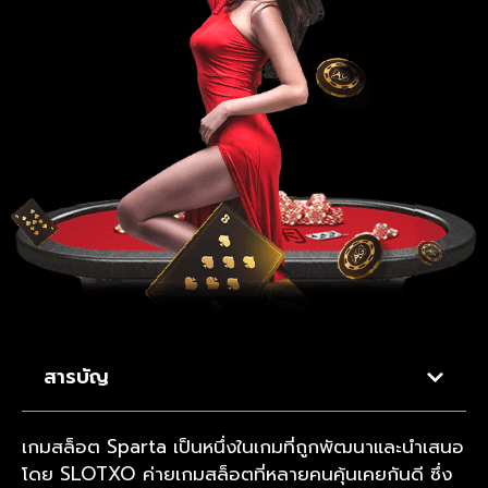
สารบัญ
เกมสล็อต Sparta เป็นหนึ่งในเกมที่ถูกพัฒนาและนำเสนอ
โดย SLOTXO ค่ายเกมสล็อตที่หลายคนคุ้นเคยกันดี ซึ่ง