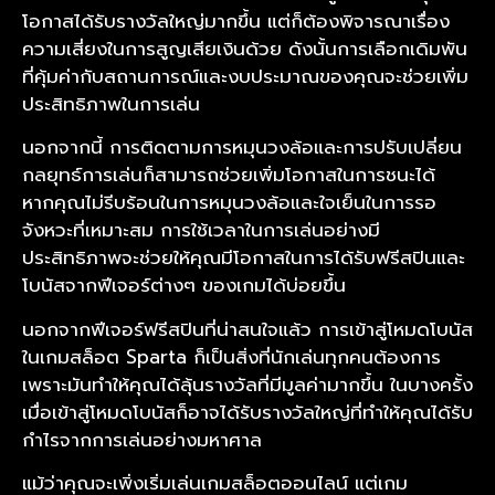
โอกาสได้รับรางวัลใหญ่มากขึ้น แต่ก็ต้องพิจารณาเรื่อง
ความเสี่ยงในการสูญเสียเงินด้วย ดังนั้นการเลือกเดิมพัน
ที่คุ้มค่ากับสถานการณ์และงบประมาณของคุณจะช่วยเพิ่ม
ประสิทธิภาพในการเล่น
นอกจากนี้ การติดตามการหมุนวงล้อและการปรับเปลี่ยน
กลยุทธ์การเล่นก็สามารถช่วยเพิ่มโอกาสในการชนะได้
หากคุณไม่รีบร้อนในการหมุนวงล้อและใจเย็นในการรอ
จังหวะที่เหมาะสม การใช้เวลาในการเล่นอย่างมี
ประสิทธิภาพจะช่วยให้คุณมีโอกาสในการได้รับฟรีสปินและ
โบนัสจากฟีเจอร์ต่างๆ ของเกมได้บ่อยขึ้น
นอกจากฟีเจอร์ฟรีสปินที่น่าสนใจแล้ว การเข้าสู่โหมดโบนัส
ในเกมสล็อต Sparta ก็เป็นสิ่งที่นักเล่นทุกคนต้องการ
เพราะมันทำให้คุณได้ลุ้นรางวัลที่มีมูลค่ามากขึ้น ในบางครั้ง
เมื่อเข้าสู่โหมดโบนัสก็อาจได้รับรางวัลใหญ่ที่ทำให้คุณได้รับ
กำไรจากการเล่นอย่างมหาศาล
แม้ว่าคุณจะเพิ่งเริ่มเล่นเกมสล็อตออนไลน์ แต่เกม