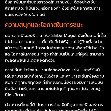
ซึ่งจะเพิ่มมูลค่าของรางวัลให้มากยิ่งขึ้น ตัวอย่างเช่น
สัญลักษณ์ที่เป็นเงินหรือทองคำ ซึ่งจะเพิ่มโอกาสในการ
ชนะรางวัลใหญ่ในเกมนี้
ความสนุกและโอกาสในการชนะ
นอกจากฟีเจอร์พิเศษแล้ว Shiba Mogul ยังเป็นเกมที่เต็ม
ไปด้วยความสนุกและตื่นเต้นที่ทำให้ผู้เล่นไม่รู้สึกเบื่อหน่าย
แม้ว่าจะเป็นเกมที่มีการเล่นง่ายๆ แต่ด้วยฟีเจอร์ที่น่าสนใจ
และโอกาสในการชนะที่สูง ทำให้มันเป็นเกมที่ผู้เล่นสามารถ
เพลิดเพลินไปได้ตลอดทั้งวัน
การมีธีมที่น่ารักและน่าสนใจของน้องหมาชิบะ ยังทำให้ผู้
เล่นสามารถเข้าถึงเกมนี้ได้ง่าย และสามารถเล่นเพื่อความ
สนุกได้ทุกเพศทุกวัย ที่สำคัญเกมนี้ยังรองรับการเล่นบน
มือถือ ทำให้คุณสามารถเล่นได้ทุกที่ทุกเวลา ไม่ว่าจะอยู่
ที่ไหนก็ตาม
ด้วยการที่เกมนี้มี อัตราการจ่ายเงินที่สูง และ ฟีเจอร์การ
คูณรางวัล ที่น่าสนใจ ผู้เล่นสามารถคาดหวังที่จะได้รับ