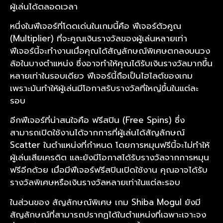
ผู้เล่นได้ตลอดเวลา
หนึ่งในฟีเจอร์ที่โดดเด่นในเกมนี้คือ ฟีเจอร์ตัวคูณ
(Multiplier) ที่จะคูณเงินรางวัลของผู้เล่นหลายเท่า
ฟีเจอร์นี้จะทำงานเมื่อคุณได้สัญลักษณ์พิเศษตกลงบนวง
ล้อในบางตำแหน่ง ซึ่งอาจทำให้คุณได้รับเงินรางวัลมากขึ้น
หลายเท่าในรอบเดียว ฟีเจอร์นี้ถือเป็นไฮไลต์ของเกม
เพราะมันทำให้ผู้เล่นมีโอกาสรับรางวัลที่ใหญ่ขึ้นในแต่ละ
รอบ
อีกฟีเจอร์ที่น่าสนใจคือ ฟรีสปิน (Free Spins) ซึ่ง
สามารถเปิดใช้งานได้จากการที่ผู้เล่นได้สัญลักษณ์
Scatter ในตำแหน่งที่กำหนด โดยการหมุนฟรีนี้จะไม่ทำให้
ผู้เล่นเสียเครดิต และยังมีโอกาสได้รับรางวัลจากการหมุน
ฟรีอีกด้วย เมื่อมีฟีเจอร์ฟรีสปินเปิดใช้งาน คุณอาจได้รับ
รางวัลพิเศษหรือเงินรางวัลหลายเท่าในแต่ละรอบ
ในส่วนของ สัญลักษณ์พิเศษ เกม Shiba Mogul ยังมี
สัญลักษณ์ที่สามารถปรากฏได้ในตำแหน่งที่เฉพาะเจาะจง