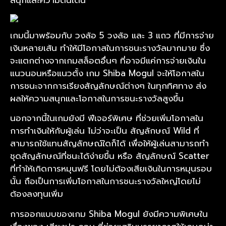
สนุกและความตื่นเต้น
เกมนี้มาพร้อมกับ วงล้อ 5 วงล้อ และ 3 แถว ที่มีการจ่าย
เงินหลายเส้น ทำให้มีโอกาสในการชนะรางวัลมากมาย ซึ่ง
จะแตกต่างจากเกมสล็อตอื่นๆ ที่อาจมีแค่การจ่ายเงินใน
แนวนอนหรือแนวตั้ง เกม Shiba Mogul จะให้โอกาสใน
การชนะจากการเรียงสัญลักษณ์ต่างๆ ในทุกทิศทาง ส่ง
ผลให้ความสนุกและโอกาสในการชนะรางวัลสูงขึ้น
นอกจากนี้ในเกมยังมี ฟีเจอร์พิเศษ ที่ช่วยเพิ่มโอกาสใน
การทำเงินให้กับผู้เล่น ไม่ว่าจะเป็น สัญลักษณ์ Wild ที่
สามารถใช้แทนสัญลักษณ์ใดก็ได้ เพื่อให้ผู้เล่นสามารถทำ
ชุดสัญลักษณ์ที่ชนะได้ง่ายขึ้น หรือ สัญลักษณ์ Scatter
ที่ทำให้เกิดการหมุนฟรี โดยไม่ต้องเสียเงินในการหมุนรอบ
นั้น ถือเป็นการเพิ่มโอกาสในการชนะรางวัลใหญ่โดยไม่
ต้องลงทุนเพิ่ม
การออกแบบของเกม Shiba Mogul ยังมีความพิเศษใน