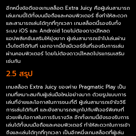
อีกหนึ่งข้อดีของเกมสล็อต Extra Juicy คือผู้เล่นสามารถ
เล่นเกมนี้ได้ทั้งบนมือถือและคอมพิวเตอร์ ซึ่งทำให้สะดวก
และสามารถเล่นได้ทุกที่ทุกเวลา เกมสล็อตนี้รองรับทั้ง
ระบบ iOS และ Android โดยไม่ต้องดาวน์โหลด
แอปพลิเคชันเสริมให้ยุ่งยาก ผู้เล่นสามารถเข้าไปเล่นผ่าน
เว็บไซต์ได้ทันที นอกจากนี้ยังมีเวอร์ชั่นที่รองรับการเล่น
ผ่านคอมพิวเตอร์ โดยไม่ต้องดาวน์โหลดโปรแกรมเสริม
เช่นกัน
2.5 สรุป
เกมสล็อต Extra Juicy ของค่าย Pragmatic Play เป็น
เกมที่เหมาะสมกับผู้เล่นมือใหม่อย่างมาก ด้วยรูปแบบการ
เล่นที่ง่ายและโอกาสในการชนะที่ดี ผู้เล่นสามารถเข้าใจวิธี
การเล่นได้ทันที และยังสามารถสนุกไปกับฟีเจอร์พิเศษที่
ช่วยเพิ่มโอกาสในการรับรางวัล อีกทั้งเกมนี้ยังรองรับการ
เล่นได้ทั้งบนมือถือและคอมพิวเตอร์ ทำให้สะดวกในการเข้า
ถึงและเล่นได้ทุกที่ทุกเวลา เป็นอีกหนึ่งเกมสล็อตที่ผู้เล่น