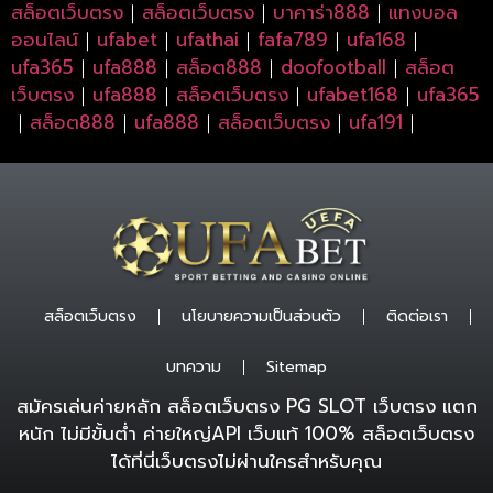
สล็อตเว็บตรง
｜
สล็อตเว็บตรง
｜
บาคาร่า888
｜
แทงบอล
ออนไลน์
｜
ufabet
｜
ufathai
｜
fafa789
｜
ufa168
｜
ufa365
｜
ufa888
｜
สล็อต888
｜
doofootball
｜
สล็อต
เว็บตรง
｜
ufa888
｜
สล็อตเว็บตรง
｜
ufabet168
｜
ufa365
｜
สล็อต888
｜
ufa888
｜
สล็อตเว็บตรง
｜
ufa191
｜
สล็อตเว็บตรง
นโยบายความเป็นส่วนตัว
ติดต่อเรา
บทความ
Sitemap
สมัครเล่นค่ายหลัก สล็อตเว็บตรง PG SLOT เว็บตรง แตก
หนัก ไม่มีขั้นต่ำ ค่ายใหญ่API เว็บแท้ 100% สล็อตเว็บตรง
ได้ที่นี่เว็บตรงไม่ผ่านใครสำหรับคุณ