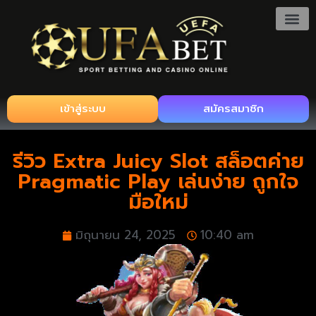
เข้าสู่ระบบ
สมัครสมาชิก
รีวิว Extra Juicy Slot สล็อตค่าย
Pragmatic Play เล่นง่าย ถูกใจ
มือใหม่
มิถุนายน 24, 2025
10:40 am