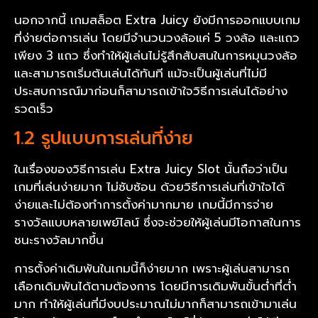
นอกจากนี้ เกมสล็อต Extra Juicy ยังมีการออกแบบเกม
ที่ง่ายต่อการเล่น โดยมีจำนวนวงล้อแค่ 5 วงล้อ และแถว
เพียง 3 แถว ซึ่งทำให้ผู้เล่นไม่รู้สึกสับสนในการหมุนวงล้อ
และสามารถเริ่มต้นเล่นได้ทันที แม้จะเป็นผู้เล่นที่ไม่มี
ประสบการณ์มาก่อนก็สามารถเข้าใจวิธีการเล่นได้อย่าง
รวดเร็ว
1.2 รูปแบบการเล่นที่ง่าย
ในเรื่องของวิธีการเล่น Extra Juicy Slot นั้นถือว่าเป็น
เกมที่เล่นง่ายมาก ไม่ซับซ้อน ด้วยวิธีการเล่นที่เข้าใจได้
ง่ายและไม่ต้องทำการตั้งค่ามากมาย เกมนี้มีการจ่าย
รางวัลแบบหลายเพย์ไลน์ ซึ่งจะช่วยให้ผู้เล่นมีโอกาสในการ
ชนะรางวัลมากขึ้น
การตั้งค่าเดิมพันในเกมนี้ก็ง่ายมาก เพราะผู้เล่นสามารถ
เลือกเดิมพันได้ตามต้องการ โดยมีการเดิมพันขั้นต่ำที่ต่ำ
มาก ทำให้ผู้เล่นที่มีงบประมาณไม่มากก็สามารถเข้ามาเล่น