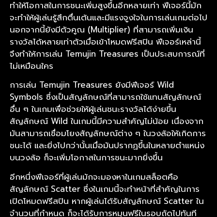
ทำให้โอกาสในการชนะเพิ่มสูงขึ้นอีกหลายเท่า ฟีเจอร์นี้มัก
จะทำให้ผู้เล่นรู้สึกตื่นเต้นและมีแรงจูงใจในการเล่นเกมต่อไป
นอกจากนี้ยังมีตัวคูณ (Multiplier) ที่สามารถเพิ่มเงิน
รางวัลได้หลายเท่าตัวเมื่อเข้าโหมดฟรีสปิน ฟีเจอร์เหล่านี้
จึงทำให้การเล่น Temujin Treasures เป็นประสบการณ์ที่
ไม่เหมือนใคร
การเล่น Temujin Treasures ยังมีฟีเจอร์ Wild
Symbols ซึ่งเป็นสัญลักษณ์ที่สามารถใช้แทนสัญลักษณ์
อื่น ๆ ในเกมเพื่อช่วยให้ผู้เล่นชนะรางวัลได้ง่ายขึ้น
สัญลักษณ์ Wild ในเกมนี้มีความสำคัญไม่น้อย เนื่องจาก
มันสามารถเชื่อมโยงสัญลักษณ์ต่าง ๆ ในวงล้อให้เกิดการ
ชนะได้ และยิ่งไปกว่านั้นเมื่อมันปรากฏขึ้นในหลายตำแหน่ง
บนวงล้อ ก็จะเพิ่มโอกาสในการชนะมากยิ่งขึ้น
อีกหนึ่งฟีเจอร์ที่ผู้เล่นมักจะมองหาในเกมสล็อตคือ
สัญลักษณ์ Scatter ซึ่งในเกมนี้จะทำหน้าที่สำคัญในการ
เปิดโหมดฟรีสปิน หากผู้เล่นได้รับสัญลักษณ์ Scatter ใน
จำนวนที่กำหนด ก็จะได้รับการหมุนฟรีในรอบถัดไปทันที