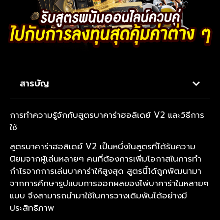
สารบัญ
การทำความรู้จักกับสูตรบาคาร่าฮอลิเดย์ V2 และวิธีการ
ใช้
สูตรบาคาร่าฮอลิเดย์ V2 เป็นหนึ่งในสูตรที่ได้รับความ
นิยมจากผู้เล่นหลายๆ คนที่ต้องการเพิ่มโอกาสในการทำ
กำไรจากการเล่นบาคาร่าให้สูงสุด สูตรนี้ได้ถูกพัฒนามา
จากการศึกษารูปแบบการออกผลของไพ่บาคาร่าในหลายๆ
แบบ จึงสามารถนำมาใช้ในการวางเดิมพันได้อย่างมี
ประสิทธิภาพ