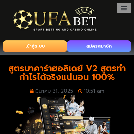
เข้าสู่ระบบ
สมัครสมาชิก
สูตรบาคาร่าฮอลิเดย์ V2 สูตรทำ
กำไรได้จริงแน่นอน 100%
มีนาคม 31, 2025
10:51 am