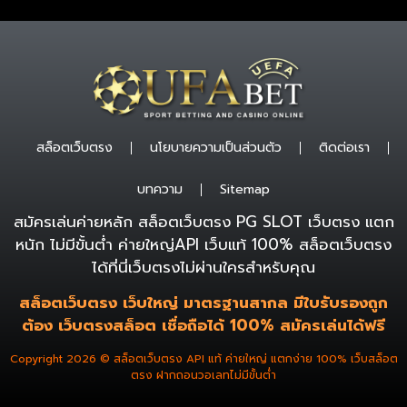
สล็อตเว็บตรง
นโยบายความเป็นส่วนตัว
ติดต่อเรา
บทความ
Sitemap
สมัครเล่นค่ายหลัก สล็อตเว็บตรง PG SLOT เว็บตรง แตก
หนัก ไม่มีขั้นต่ำ ค่ายใหญ่API เว็บแท้ 100% สล็อตเว็บตรง
ได้ที่นี่เว็บตรงไม่ผ่านใครสำหรับคุณ
สล็อตเว็บตรง เว็บใหญ่ มาตรฐานสากล มีใบรับรองถูก
ต้อง เว็บตรงสล็อต เชื่อถือได้ 100% สมัครเล่นได้ฟรี
Copyright 2026 © สล็อตเว็บตรง API แท้ ค่ายใหญ่ แตกง่าย 100% เว็บสล็อต
ตรง ฝากถอนวอเลทไม่มีขั้นต่ำ