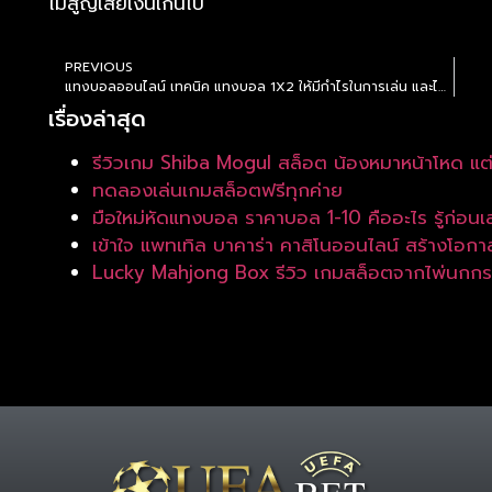
ไม่สูญเสียเงินเกินไป
PREVIOUS
แทงบอลออนไลน์ เทคนิค แทงบอล 1X2 ให้มีกำไรในการเล่น และไม่ขาดทุนง่ายๆ
เรื่องล่าสุด
รีวิวเกม Shiba Mogul สล็อต น้องหมาหน้าโหด แต
ทดลองเล่นเกมสล็อตฟรีทุกค่าย
มือใหม่หัดแทงบอล ราคาบอล 1-10 คืออะไร รู้ก่อนเ
เข้าใจ แพทเทิล บาคาร่า คาสิโนออนไลน์ สร้างโอ
Lucky Mahjong Box รีวิว เกมสล็อตจากไพ่นกก