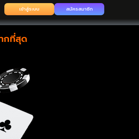
เข้าสู่ระบบ
สมัครสมาชิก
กที่สุด