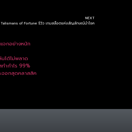
NEXT
Talismans of Fortune รีวิว เกมสล็อตแห่งสัญลักษณ์นำโชค
่แจกอย่างหนัก
ล่นได้ไม่พลาด
กาสทำกำไร 99%
ระจอกสุดคลาสสิค