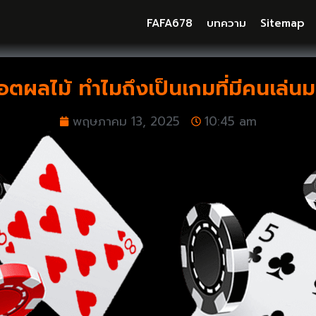
FAFA678
บทความ
Sitemap
อตผลไม้ ทำไมถึงเป็นเกมที่มีคนเล่นมา
พฤษภาคม 13, 2025
10:45 am