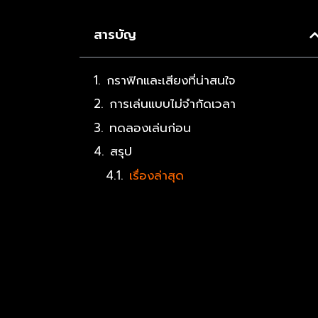
สารบัญ
กราฟิกและเสียงที่น่าสนใจ
การเล่นแบบไม่จำกัดเวลา
ทดลองเล่นก่อน
สรุป
เรื่องล่าสุด