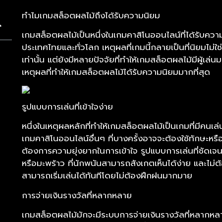
ทำไมเกมสล็อตผลไม้ถึงได้รับความนิยม
เกมสล็อตผลไม้เป็นหนึ่งในเกมคาสิโนออนไลน์ที่ได้รับควา
ประเทศไทยและทั่วโลก เหตุผลที่เกมนี้กลายเป็นที่นิยมไม่ใ
เท่านั้น แต่ยังมีหลายปัจจัยที่ทำให้เกมสล็อตผลไม้มีผู้เ
เหตุผลที่ทำให้เกมสล็อตผลไม้ได้รับความนิยมมากที่สุด
รูปแบบการเล่นที่เข้าใจง่าย
หนึ่งในเหตุผลหลักที่ทำให้เกมสล็อตผลไม้เป็นเกมที่มีคนเล
เกมคาสิโนออนไลน์อื่นๆ ที่บางครั้งอาจจะต้องใช้ทักษะหรื
ต้องการความยุ่งยากในการเข้าใจ รูปแบบการเล่นที่ชัดเจน ม
หรือมะพร้าว ที่นักพนันสามารถสังเกตเห็นได้ง่าย และไม่ต้อ
สามารถเริ่มเล่นได้ทันทีโดยไม่ต้องฝึกฝนมากมาย
การจ่ายเงินรางวัลที่หลากหลาย
เกมสล็อตผลไม้มักจะมีระบบการจ่ายเงินรางวัลที่หลากหล