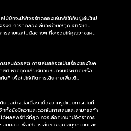
ม้มักจะมีฟีเจอร์ทดลองเล่นฟรีให้กับผู้เล่นใหม่
นจริงๆ การทดลองเล่นจะช่วยให้คุณเข้าใจเกม
าการจ่ายและโบนัสต่างๆ ที่จะช่วยให้คุณวางแผน
ารเล่นด้วยสติ การเล่นสล็อตเป็นเรื่องของโชค
ณขาดสติ หากคุณเสียเงินจนหมดงบประมาณหรือ
นที เพื่อไม่ให้เกิดการเสียหายเพิ่มเติม
ิยมอย่างต่อเนื่อง เนื่องจากรูปแบบการเล่นที่
 อีกทั้งยังมีความสะดวกในการเล่นและสามารถทำ
ผลลัพธ์ที่ดีที่สุด ควรเลือกเกมที่มีอัตราการ
งรอบคอบ เพื่อให้การเล่นของคุณสนุกสนานและ