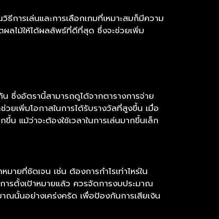
วิธีการเล่นและการเลือกเกมที่เหมาะสมก็มีความ
ม้ให้ได้ผลลัพธ์ที่ดีที่สุด ซึ่งจะช่วยเพิ่ม
ัน ซึ่งอัตรานี้สามารถดูได้จากตารางการจ่าย
วยเพิ่มโอกาสในการได้รับรางวัลที่สูงขึ้น เมื่อ
กขึ้น แม้ว่าจะต้องใช้เวลาในการเล่นมากขึ้นเล็ก
้าหมายที่ชัดเจน เช่น ต้องการกำไรเท่าไหร่ใน
อทำการตั้งเป้าหมายแล้ว ควรจัดการงบประมาณ
ั้นอย่างเคร่งครัด เพื่อป้องกันการเสียเงิน