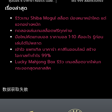
ซุปเปอร์ 6 บาคาร่า คืออะไร เฉลยทุกข้อสงสัย !! แล้วมีวิธีเล่นอย่างไร
leo 999 สล็อตเว็บตรง
เรื่องล่าสุด
รีวิวเกม Shiba Mogul สล็อต น้องหมาหน้าโหด แต่
แจกอย่างหนัก
ทดลองเล่นเกมสล็อตฟรีทุกค่าย
มือใหม่หัดแทงบอล ราคาบอล 1-10 คืออะไร รู้ก่อน
เล่นได้ไม่พลาด
เข้าใจ แพทเทิล บาคาร่า คาสิโนออนไลน์ สร้าง
โอกาสทำกำไร 99%
Lucky Mahjong Box รีวิว เกมสล็อตจากไพ่นก
กระจอกสุดคลาสสิค
数据获取失败