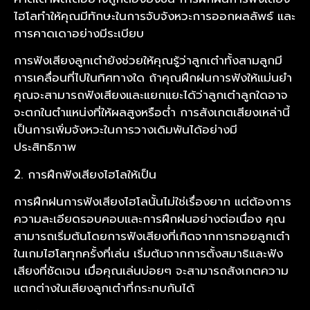
ไฮโลทำให้คุณมีทักษะในการจับจังหวะการออกผลลัพธ์ และ
การคาดเดาอย่างมีระเบียบ
การฟังเสียงลูกเต๋ายังช่วยให้คุณรู้ว่าลูกเต๋าทั้งสามลูกมี
การเคลื่อนที่ไปในทิศทางใด ถ้าคุณฝึกฝนการฟังให้แม่นยำ
คุณจะสามารถฟังเสียงและแยกแยะได้ว่าลูกเต๋าลูกใดอาจ
จะตกในตำแหน่งที่ให้ผลสูงหรือต่ำ การสังเกตเสียงเหล่านี้
เป็นการเพิ่มจังหวะในการวางเดิมพันได้อย่างมี
ประสิทธิภาพ
2. การฝึกฟังเสียงไฮโลให้เป็น
การฝึกฝนการฟังเสียงไฮโลนั้นไม่ใช่เรื่องยาก แต่ต้องการ
ความละเอียดรอบคอบและการฝึกฝนอย่างต่อเนื่อง คุณ
สามารถเริ่มต้นโดยการฟังเสียงที่เกิดจากการทอยลูกเต๋า
ในเกมไฮโลทุกครั้งที่เล่น เริ่มต้นจากการตั้งสมาธิและฟัง
เสียงที่ชัดเจน เมื่อคุณเล่นบ่อยๆ จะสามารถสังเกตความ
แตกต่างในเสียงลูกเต๋าที่กระทบกันได้