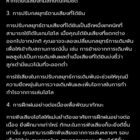
หากได้ยินเสียงที่มีลักษณะคมชัด
3. การปรับกลยุทธ์ตามเสียงที่ได้ยิน
การปรับกลยุทธ์ตามเสียงที่ได้ยินเป็นอีกหนึ่งเทคนิคที่
สามารถใช้ได้ในเกมไฮโล เมื่อคุณได้ยินเสียงที่แตกต่าง
ออกไปจากปกติ คุณอาจจะลองเปลี่ยนกลยุทธ์การเดิมพัน
เพื่อให้เข้ากับสถานการณ์นั้น เช่น การย้ายจากการเดิมพัน
ผลสูงไปเป็นการเดิมพันผลต่ำเมื่อเสียงที่ได้ยินบ่งชี้ว่า
ลูกเต๋ามีแนวโน้มที่จะออกต่ำ
การใช้เสียงในการปรับกลยุทธ์การเดิมพันจะช่วยให้คุณมี
ความยืดหยุ่นในการวางเดิมพันและเพิ่มโอกาสในการทำ
กำไรจากการเล่นไฮโล
4. การฝึกฝนอย่างต่อเนื่องเพื่อพัฒนาทักษะ
การฟังเสียงไฮโลให้แม่นยำต้องอาศัยการฝึกฝนอย่างต่อ
เนื่อง ยิ่งฝึกมากเท่าไหร่ ทักษะในการฟังเสียงก็จะยิ่งดีขึ้น
เท่านั้น คุณสามารถฝึกฟังเสียงจากการเล่นหลายๆ รอบ