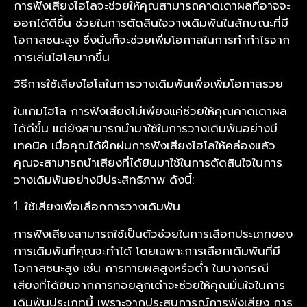
การฟังเสียงไฮโลจะช่วยให้คุณสามารถคาดเดาผลที่อาจจะ
ออกได้ดีขึ้น ช่วยในการตัดสินใจวางเดิมพันในลักษณะที่มี
โอกาสชนะสูง ซึ่งนั่นก็จะช่วยเพิ่มโอกาสในการทำกำไรจาก
การเล่นไฮโลมากขึ้น
วิธีการใช้เสียงไฮโลในการวางเดิมพันเพื่อเพิ่มโอกาสรวย
ในเกมไฮโล การฟังเสียงไม่เพียงแค่ช่วยให้คุณคาดเดาผล
ได้ดีขึ้น แต่ยังสามารถนำมาใช้ในการวางเดิมพันอย่างมี
เทคนิค เมื่อคุณได้ฝึกฝนการฟังเสียงไฮโลให้คล่องแล้ว
คุณจะสามารถนำเสียงที่ได้ยินมาใช้ในการตัดสินใจในการ
วางเดิมพันอย่างมีประสิทธิภาพ ดังนี้:
1. ใช้เสียงเพื่อเลือกการวางเดิมพัน
การฟังเสียงสามารถใช้เป็นตัวช่วยในการเลือกประเภทของ
การเดิมพันที่คุณจะทำได้ โดยเฉพาะการเลือกเดิมพันที่มี
โอกาสชนะสูง เช่น การทายผลสูงหรือต่ำ ในบางกรณี
เสียงที่ได้ยินจากการทอยลูกเต๋าจะช่วยให้คุณมั่นใจในการ
เดิมพันประเภทนี้ เพราะจากประสบการณ์การฟังเสียง การ