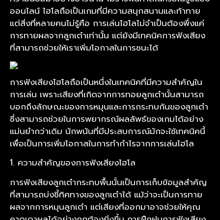
ออนไลน์ ไฮโลถือเป็นเกมที่มีความสนุกสนานและท้าทาย
แต่สิ่งที่หลายคนไม่รู้คือ การเล่นไฮโลไม่จำเป็นต้องพึ่งแค่
การทายผลจากลูกเต๋าเท่านั้น แต่ยังมีเทคนิคการฟังเสียง
ที่สามารถช่วยให้เราเพิ่มโอกาสในการชนะได้
การฟังเสียงไฮโลถือเป็นหนึ่งในเทคนิคที่มีความสำคัญใน
การเล่น เพราะเสียงที่เกิดจากการทอยลูกเต๋านั้นสามารถ
บอกถึงลักษณะของการหมุนและการกระทบกันของลูกเต๋า
ซึ่งสามารถช่วยในการพยากรณ์ผลลัพธ์ของเกมได้อย่าง
แม่นยำกว่าเดิม นักพนันที่มีประสบการณ์มักจะใช้เทคนิคนี้
เพื่อเป็นการเพิ่มโอกาสในการทำกำไรจากการเล่นไฮโล
1. ความสำคัญของการฟังเสียงไฮโล
การฟังเสียงลูกเต๋ากระทบพื้นนั้นเป็นการเก็บข้อมูลสำคัญ
ที่สามารถบ่งชี้ทิศทางของลูกเต๋าได้ แม้ว่าจะเป็นการทาย
ผลจากการหมุนลูกเต๋า แต่เสียงที่ออกมาอาจช่วยให้คุณ
คาดเดาผลได้อย่างถูกต้องยิ่งขึ้น การฝึกฝนการฟังเสียง