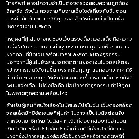
โทรศัพท์ อาจมีความจำเป็นต้องตรวจสอบความถูกต้อง
อีกครั้ง ดังนั้น ควรถามทีมงานเว็บไซต์เกี่ยวกับขั้นตอน
การยืนยันตัวตนและวิธีผูกวอลเล็ตใหม่หากจำเป็น เพื่อ
ให้การใช้งานไม่สะดุด
เหตุผลที่ผู้เล่นบางคนชอบเว็บตรงสล็อตวอลเล็ตคือความ
โปร่งใสในกระบวนการทำธุรกรรม เช่น คุณจะเห็นรายการ
ฝากถอนที่ชัดเจน พร้อมเวลาและสถานะของธุรกรรม
นอกจากนี้ผู้เล่นยังสามารถติดตามยอดเงินในวอลเล็ตระ
หว่างการเล่นได้ง่ายขึ้น เพราะเงินทุนถูกแยกออกจากค่าใช้
จ่ายอื่น ๆ ของคุณให้เห็นชัดเจนมากขึ้น หลายเว็บตรงยังมี
ระบบแจ้งเตือนไปยังมือถือเมื่อมีการทำธุรกรรม ทำให้คุณ
ไม่พลาดทุกความเคลื่อนไหว
สำหรับผู้เล่นที่สนใจเรื่องโบนัสและโปรโมชั่น เว็บตรงสล็อต
วอลเล็ตมักมีข้อเสนอที่คุ้มค่า ไม่ว่าจะเป็นโบนัสต้อนรับ
สำหรับสมาชิกใหม่ โบนัสฝากเงินที่สอดคล้องกับจำนวน
เงินที่เติม หรือโปรโมชั่นประจำเดือนที่มีเงื่อนไขที่ชัดเจน
บางครั้งมีการหมุนวงล้อเพื่อรับรางวัลหรือเครดิตฟรีที่