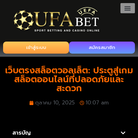
เข้าสู่ระบบ
สมัครสมาชิก
เว็บตรงสล็อตวอลเล็ต: ประตูสู่เกม
สล็อตออนไลน์ที่ปลอดภัยและ
สะดวก
ตุลาคม 10, 2025
10:07 am
สารบัญ