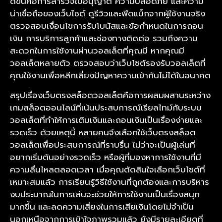
ดีขึ้นคือการสำรวจใบอนุญาต ความปลอดภัย และความ
น่าเชื่อถือของเว็บไซต์ ดูรีวิวและฟีดแบ็กจากผู้ใช้งานจริง
ตรวจสอบเงื่อนไขการรับโบนัสและข้อกำหนดในการถอน
เงิน การบริการลูกค้าและช่องทางติดต่อ รวมถึงความ
สะดวกในการใช้งานผ่านวอลเล็ตที่คุณมี หากคุณมี
วอลเล็ตหลายตัว ตรวจสอบว่าเว็บไซต์รองรับวอลเล็ตที่
คุณใช้งานเพื่อหลีกเลี่ยงปัญหาความเข้ากันไม่ได้ในอนาคต
สรุปเรื่องเว็บตรงสล็อตวอลเล็ตคือการผสมผสานระหว่าง
เกมสล็อตออนไลน์ที่เน้นประสบการณ์เรียลไทม์กับระบบ
วอลเล็ตที่ทำให้การเติมเงินและถอนเงินเป็นเรื่องง่ายและ
รวดเร็ว ด้วยเหตุนี้ หลายคนจึงเลือกใช้เว็บตรงสล็อต
วอลเล็ตเพื่อประสบการณ์ที่ราบรื่น ไม่ว่าจะเป็นผู้เล่นที่
อยากเริ่มต้นอย่างรวดเร็ว หรือผู้ที่มองหาการใช้งานที่มี
ความลื่นไหลตลอดเวลา เมื่อคุณตัดสินใจเลือกเว็บไซต์ที่
เหมาะสมแล้ว การเรียนรู้วิธีใช้งานที่ถูกต้องและการบริหาร
งบประมาณในการเล่นจะช่วยให้การใช้งานเป็นเรื่องสนุก
มากขึ้น และลดความเสี่ยงในการเสียเงินโดยไม่จำเป็น
นอกเหนือจากการเข้าใจภาพรวมแล้ว ยังมีรายละเอียดที่