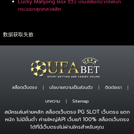
Lucky Mahjong Box รีวิว เกมสล็อตจากไพ่นก
กระจอกสุดคลาสสิค
数据获取失败
สล็อตเว็บตรง
นโยบายความเป็นส่วนตัว
ติดต่อเรา
บทความ
Sitemap
สมัครเล่นค่ายหลัก สล็อตเว็บตรง PG SLOT เว็บตรง แตก
หนัก ไม่มีขั้นต่ำ ค่ายใหญ่API เว็บแท้ 100% สล็อตเว็บตรง
ได้ที่นี่เว็บตรงไม่ผ่านใครสำหรับคุณ