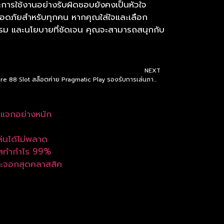
ารใช้งานอย่างรับผิดชอบยังคงเป็นหัวใจ
ละปลอดภัยสำหรับทุกคน หากคุณใส่ใจและเลือก
ม และนโยบายที่ชัดเจน คุณจะสามารถสนุกกับ
NEXT
รีวิว Fire 88 Slot สล็อตค่าย Pragmatic Play รองรับการเล่นภาษาไทย
่แจกอย่างหนัก
ล่นได้ไม่พลาด
กาสทำกำไร 99%
ระจอกสุดคลาสสิค