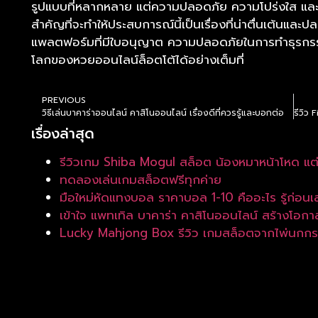
รูปแบบที่หลากหลาย แต่ความปลอดภัย ความโปร่งใส และก
สำคัญที่จะทำให้ประสบการณ์นี้เป็นเรื่องที่น่าตื่นเต้นแ
แพลตฟอร์มที่มีใบอนุญาต ความปลอดภัยในการทำธุรกรร
โลกของหวยออนไลน์ล็อตโต้ได้อย่างเต็มที่
PREVIOUS
วิธีเล่นบาคาร่าออนไลน์ คาสิโนออนไลน์ เรื่องดีที่ควรรู้และบอกต่อ
เรื่องล่าสุด
รีวิวเกม Shiba Mogul สล็อต น้องหมาหน้าโหด แต
ทดลองเล่นเกมสล็อตฟรีทุกค่าย
มือใหม่หัดแทงบอล ราคาบอล 1-10 คืออะไร รู้ก่อนเ
เข้าใจ แพทเทิล บาคาร่า คาสิโนออนไลน์ สร้างโอ
Lucky Mahjong Box รีวิว เกมสล็อตจากไพ่นกก