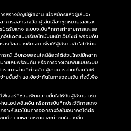
้างบัญชีผู้ใช้งาน เมื่อสมัครแล้วผู้เล่นจะ
งเวลาการออกรางวัล ผู้เล่นเลือกชุดหมายเลขและ
กการปิดรับแทง ระบบจะบันทึกการทำรายการและรอ
อัปเดตแบบเรียลไทม์บนหน้าเว็บไซต์ พร้อมกับ
างวัลอย่างชัดเจน เพื่อให้ผู้ใช้งานเข้าใจได้ง่าย
บการณ์ เว็บหวยออนไลน์ล็อตโต้ส่วนใหญ่มีหลาก
มายเลขพร้อมกัน หรือการวางเดิมพันแบบระบบ
าการจ่ายที่ต่างกัน ผู้เล่นควรอ่านเงื่อนไขให้
่ายขั้นต่ำ และข้อจำกัดในการถอนเงิน ทั้งนี้เพื่อ
จอร์ที่ช่วยเพิ่มความมั่นใจให้กับผู้ใช้งาน เช่น
่านแอปพลิเคชัน หรือการบันทึกประวัติการแทง
ิเคราะห์แนวโน้มการออกรางวัลในอนาคตได้ต่อ
อนไลน์มีความหลากหลายและน่าสนใจมากขึ้น