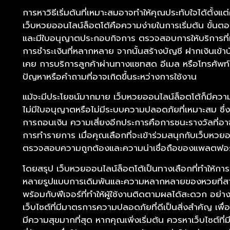
การหาวิธีเริ่มต้นที่เหมาะสมอาจทำให้คุณประทับใจได้ตั้งแ
เว็บหวยออนไลน์ล็อตโต้คือความง่ายในการเริ่มต้น ขั้นตอนโดย
และมีใบอนุญาตประกอบกิจการ ตรวจสอบการให้บริการที่ม
การชำระเงินที่หลากหลาย จากนั้นสร้างบัญชี ฝากเงินเข้าบั
เคย การบริการลูกค้าผ่านทางแชทสด อีเมล หรือโทรศัพท์มักจะ
ปัญหาหรือคำถามที่อาจเกิดขึ้นระหว่างการใช้งาน
แม้จะมีประโยชน์มากมาย เว็บหวยออนไลน์ล็อตโต้ก็มีความเสี
ไม่มีใบอนุญาตหรือไม่มีระบบความปลอดภัยที่เหมาะสม ซึ่
การถอนเงิน ความเสี่ยงอีกประการคือการชนะรางวัลที่อาจถ
การทำรายการ เมื่อคุณเลือกที่จะเข้าร่วมสนุกกับเว็บหวยออ
ตรวจสอบความถูกต้องและความน่าเชื่อถือของแพลตฟอ
โดยสรุป เว็บหวยออนไลน์ล็อตโต้เป็นทางเลือกที่ทำให้การลุ้
หลายรูปแบบการเดิมพันและความหลากหลายของหวยที่สาม
พร้อมกับฟีเจอร์ที่ทำให้ผู้ใช้งานติดตามผลได้สะดวก อย่
เว็บไซต์ที่มีมาตรการความปลอดภัยที่ดีเป็นสิ่งสำคัญ เพื
มีความสุขมากที่สุด หากคุณเพิ่งเริ่มต้น ควรหาเว็บไซต์ที