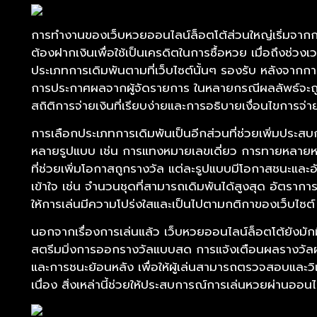
การทำงานของเว็บหวยออนไลน์ล็อตโต้ส่วนใหญ่เริ่มจากการสร
ต้องฝากเงินเพื่อใช้เป็นเครดิตในการซื้อหวย เมื่อถึงช่ว
ประเภทการเดิมพันตามที่เว็บไซต์นั้นๆ รองรับ หลังจา
การประกาศผลจากผู้จัดรายการ ในหลายกรณีผลลัพธ์จะถูก
สถิติการจ่ายเงินที่เรียบง่ายและการอธิบายเงื่อนไขการจ่ายร
การเลือกประเภทการเดิมพันเป็นอีกส่วนที่ช่วยเพิ่มประส
หลายรูปแบบ เช่น การแทงหมายเลขเดี่ยว การทายหลายห
ที่ช่วยเพิ่มโอกาสถูกรางวัล แต่ละรูปแบบมีโอกาสชนะและอัตร
เข้าใจ เช่น จำนวนชุดที่สามารถเดิมพันได้สูงสุด อัตราการจ
ให้การเล่นมีความโปร่งใสและเป็นไปตามกติกาของเว็บไซต์
นอกจากเรื่องการเล่นแล้ว เว็บหวยออนไลน์ล็อตโต้ยังมักมีฟีเ
สตรีมมิ่งการออกรางวัลแบบสด การแจ้งเตือนผลรางวัลผ
และการชนะย้อนหลัง เพื่อให้ผู้เล่นสามารถตรวจสอบและว
เนื่อง สิ่งเหล่านี้ช่วยให้ประสบการณ์การเล่นหวยผ่านอ