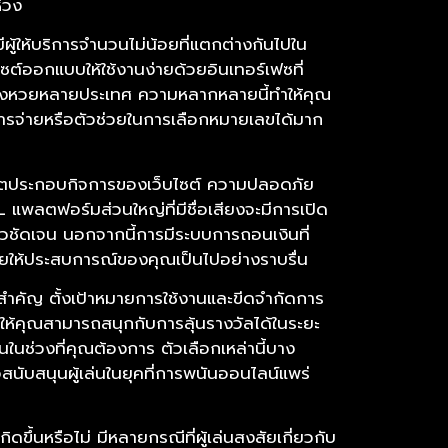
่วง
ผู้ให้บริการจำนวนไม่น้อยที่แตกต่างกันไปใน
ซต์ออกแบบให้ใช้งานง่ายด้วยอินเทอร์เฟซที่
อห้องหวยหลายประเทศ ความหลากหลายนี้ทำให้คุณ
ารจ่ายหรือตัวช่วยในการเลือกหมายเลขได้มาก
ุญาตประกอบกิจการของเว็บไซต์ ความปลอดภัย
แพลตฟอร์มส่วนใหญ่ที่มีชื่อเสียงจะมีการเปิด
ชัดเจน นอกจากนี้การมีระบบการถอนเงินที่
่วยให้ประสบการณ์ของคุณเป็นไปอย่างราบรื่น
วามสำคัญ ตั้งเป้าหมายการใช้งานและขีดจำกัดการ
ำให้คุณสามารถสนุกกับการลุ้นรางวัลได้ในระยะ
่นในช่วงที่คุณต้องการ ตัวเลือกเหล่านี้บาง
่อสนับสนุนผู้เล่นในยุคที่การพนันออนไลน์แพร่
ดขึ้นหรือไม่ มีหลายกรณีที่ผู้เล่นสงสัยเกี่ยวกับ