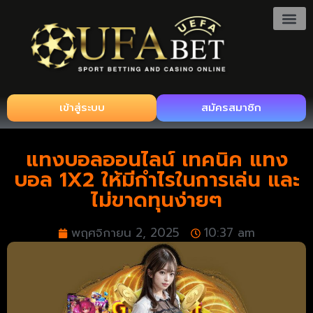
เข้าสู่ระบบ
สมัครสมาชิก
แทงบอลออนไลน์ เทคนิค แทง
บอล 1X2 ให้มีกำไรในการเล่น และ
ไม่ขาดทุนง่ายๆ
พฤศจิกายน 2, 2025
10:37 am