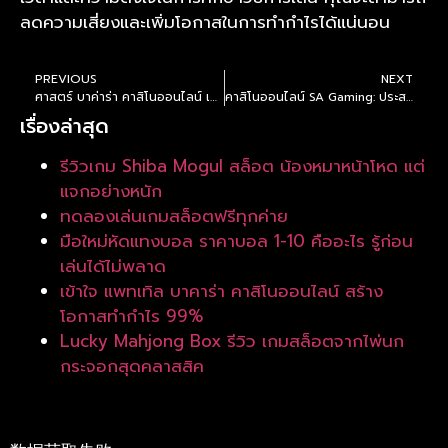
ลดความเสี่ยงและเพิ่มโอกาสในการทำกำไรได้แน่นอน
PREVIOUS
NEXT
ศาสตร์ บาค่าร่า คาสิโนออนไลน์ เล่นเป็น สร้างโอกาสทำกำไร
คาสิโนออนไลน์ SA Gaming: ประสบการณ์เล่นเสถียร ปลอดภัย และเต็มไปด้วยเสน่ห์ของคาสิโนสด
เรื่องล่าสุด
รีวิวเกม Shiba Mogul สล็อต น้องหมาหน้าโหด แต่
แจกอย่างหนัก
ทดลองเล่นเกมสล็อตฟรีทุกค่าย
มือใหม่หัดแทงบอล ราคาบอล 1-10 คืออะไร รู้ก่อน
เล่นได้ไม่พลาด
เข้าใจ แพทเทิล บาคาร่า คาสิโนออนไลน์ สร้าง
โอกาสทำกำไร 99%
Lucky Mahjong Box รีวิว เกมสล็อตจากไพ่นก
กระจอกสุดคลาสสิค