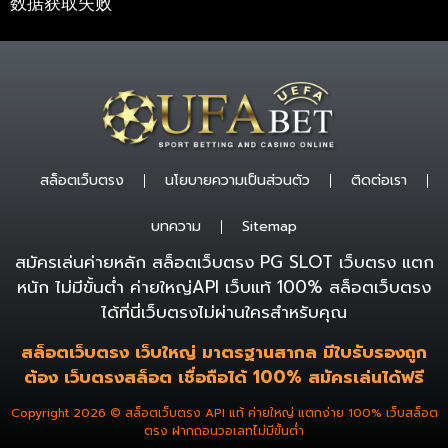
数据获取失败
สล็อตเว็บตรง
นโยบายความเป็นส่วนตัว
ติดต่อเรา
บทความ
Sitemap
สมัครเล่นค่ายหลัก สล็อตเว็บตรง PG SLOT เว็บตรง แตก
หนัก ไม่มีขั้นต่ำ ค่ายใหญ่API เว็บแท้ 100% สล็อตเว็บตรง
ได้ที่นี่เว็บตรงไม่ผ่านใครสำหรับคุณ
สล็อตเว็บตรง เว็บใหญ่ มาตรฐานสากล มีใบรับรองถูก
ต้อง เว็บตรงสล็อต เชื่อถือได้ 100% สมัครเล่นได้ฟรี
Copyright 2026 © สล็อตเว็บตรง API แท้ ค่ายใหญ่ แตกง่าย 100% เว็บสล็อต
ตรง ฝากถอนวอเลทไม่มีขั้นต่ำ