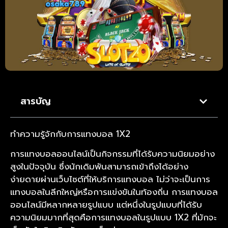
สารบัญ
ทำความรู้จักกับการแทงบอล 1X2
การแทงบอลออนไลน์เป็นกิจกรรมที่ได้รับความนิยมอย่าง
สูงในปัจจุบัน ซึ่งนักเดิมพันสามารถเข้าถึงได้อย่าง
ง่ายดายผ่านเว็บไซต์ที่ให้บริการแทงบอล ไม่ว่าจะเป็นการ
แทงบอลในลีกใหญ่หรือการแข่งขันในท้องถิ่น การแทงบอล
ออนไลน์มีหลากหลายรูปแบบ แต่หนึ่งในรูปแบบที่ได้รับ
ความนิยมมากที่สุดคือการแทงบอลในรูปแบบ 1X2 ที่มักจะ