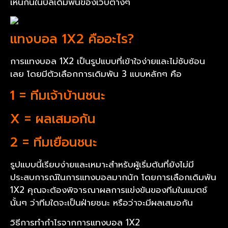
เห็นกันในบิลเดิมพันของเว็บต่างๆ
แทงบอล 1X2 คืออะไร?
การแทงบอล 1X2 เป็นรูปแบบที่เข้าใจง่ายและไม่ซับซ้อน
เลย โดยมีตัวเลือกการเดิมพัน 3 แบบหลักๆ คือ
1 = ทีมเจ้าบ้านชนะ
X = ผลเสมอกัน
2 = ทีมเยือนชนะ
รูปแบบนี้เรียบง่ายและเหมาะสำหรับผู้เริ่มต้นที่ยังไม่มี
ประสบการณ์ในการแทงบอลมากนัก โดยการเลือกเดิมพัน
1X2 คุณจะต้องพิจารณาผลการแข่งขันของทีมในแมตช์
นั้นๆ ว่าทีมใดจะเป็นฝ่ายชนะ หรือว่าจะมีผลเสมอกัน
วิธีการทำกำไรจากการแทงบอล 1X2