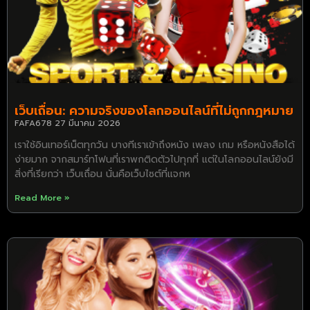
เว็บเถื่อน: ความจริงของโลกออนไลน์ที่ไม่ถูกกฎหมาย
FAFA678
27 มีนาคม 2026
เราใช้อินเทอร์เน็ตทุกวัน บางทีเราเข้าถึงหนัง เพลง เกม หรือหนังสือได้
ง่ายมาก จากสมาร์ทโฟนที่เราพกติดตัวไปทุกที่ แต่ในโลกออนไลน์ยังมี
สิ่งที่เรียกว่า เว็บเถื่อน นั่นคือเว็บไซต์ที่แจกห
Read More »