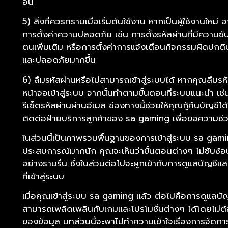
อื่น
5) สิ่งที่ควรทราบเมื่อเริ่มต้นใช้งาน หากเป็นผู้ใช้งานใหม
การตั้งค่าความปลอดภัย เช่น การตั้งรหัสผ่านที่มีความซ
ตนเพิ่มเติม หรือการตั้งค่าการแจ้งเตือนกิจกรรมผิดปกติบนบ
และปลอดภัยมากขึ้น
6) ลืมรหัสผ่านหรือไม่สามารถเข้าสู่ระบบได้ หากคุณลืมรหัสผ
หน้าจอเข้าสู่ระบบ จากนั้นทำตามขั้นตอนที่ระบบแนะนำ
รีเซ็ตรหัสผ่านผ่านอีเมล ช่องทางนี้ช่วยให้คุณกู้คืนบั
ติดต่อฝ่ายบริการลูกค้าของ sa gaming เพื่อขอความช่
ในส่วนนี้เป็นภาพรวมพื้นฐานของการเข้าสู่ระบบ sa gamin
ประสบการณ์มากนัก คุณจะเห็นว่าขั้นตอนต่างๆ ไม่ซับซ้อนแ
อย่างราบรื่น ซึ่งในส่วนต่อไปจะผูกเข้ากับการดูแลบัญชีและ
ที่เข้าสู่ระบบ
เมื่อคุณเข้าสู่ระบบ sa gaming แล้ว ต่อไปคือการดูแลบั
สามารถเพลิดเพลินกับเกมและโปรโมชั่นต่างๆ ได้โดยไม่ต
ของข้อมูล บทส่วนนี้จะพาไปทำความเข้าใจเรื่องการจัดกา