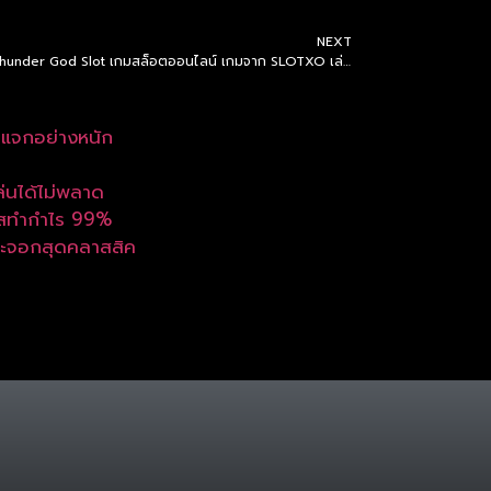
NEXT
รีวิว Thunder God Slot เกมสล็อตออนไลน์ เกมจาก SLOTXO เล่นได้ตลอด 24 ชั่วโมง
่แจกอย่างหนัก
ล่นได้ไม่พลาด
กาสทำกำไร 99%
ระจอกสุดคลาสสิค