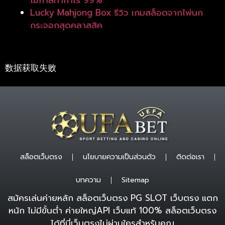
Lucky Mahjong Box รีวิว เกมสล็อตจากไพ่นก
กระจอกสุดคลาสสิค
数据获取失败
สล็อตเว็บตรง
นโยบายความเป็นส่วนตัว
ติดต่อเรา
บทความ
Sitemap
สมัครเล่นค่ายหลัก สล็อตเว็บตรง PG SLOT เว็บตรง แตก
หนัก ไม่มีขั้นต่ำ ค่ายใหญ่API เว็บแท้ 100% สล็อตเว็บตรง
ได้ที่นี่เว็บตรงไม่ผ่านใครสำหรับคุณ