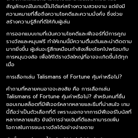
สัญลักษณ์ในเกมนี้ไม่ได้แค่สร้างความสวยงาม แต่ยังมี
ความหมายที่สื่อถึงความโชคดีและความมั่งคั่ง ซึ่งช่วย
สร้างความรู้สึกที่ดีให้กับผู้เล่น
การออกแบบเกมที่เน้นความโชคดีและฟีเจอร์ที่มีการคูณ
รางวัลและหมุนฟรี ทำให้เกมนี้มีความตื่นเต้นและน่าติดตาม
มากยิ่งขึ้น ผู้เล่นจะรู้สึกเหมือนกำลังเสี่ยงโชคไปพร้อมกับ
การหมุนวงล้อ เพื่อให้ได้รางวัลใหญ่ที่อาจจะเกิดขึ้นได้ทุก
เมื่อ
การเลือกเล่น Talismans of Fortune คุ้มค่าหรือไม่?
คำถามที่หลายคนอาจจะสงสัย คือ การเลือกเล่น
Talismans of Fortune คุ้มค่าหรือไม่? สำหรับคนที่ชื่น
ชอบเกมสล็อตที่มีฟีเจอร์หลากหลายและธีมที่น่าสนใจ เกม
นี้ถือว่าเป็นตัวเลือกที่ดี เพราะนอกจากการมีฟีเจอร์โบนัสที่
หลากหลายแล้ว ยังมีการจ่ายเงินที่ดีและสามารถเพิ่ม
โอกาสในการชนะรางวัลได้อย่างง่ายดาย