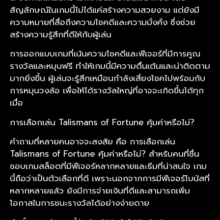
สัญลักษณ์ในเกมนี้ไม่ได้แค่สร้างความสวยงาม แต่ยังมี
ความหมายที่สื่อถึงความโชคดีและความมั่งคั่ง ซึ่งช่วย
สร้างความรู้สึกที่ดีให้กับผู้เล่น
การออกแบบเกมที่เน้นความโชคดีและฟีเจอร์ที่มีการคูณ
รางวัลและหมุนฟรี ทำให้เกมนี้มีความตื่นเต้นและน่าติดตาม
มากยิ่งขึ้น ผู้เล่นจะรู้สึกเหมือนกำลังเสี่ยงโชคไปพร้อมกับ
การหมุนวงล้อ เพื่อให้ได้รางวัลใหญ่ที่อาจจะเกิดขึ้นได้ทุก
เมื่อ
การเลือกเล่น Talismans of Fortune คุ้มค่าหรือไม่?
คำถามที่หลายคนอาจจะสงสัย คือ การเลือกเล่น
Talismans of Fortune คุ้มค่าหรือไม่? สำหรับคนที่ชื่น
ชอบเกมสล็อตที่มีฟีเจอร์หลากหลายและธีมที่น่าสนใจ เกม
นี้ถือว่าเป็นตัวเลือกที่ดี เพราะนอกจากการมีฟีเจอร์โบนัสที่
หลากหลายแล้ว ยังมีการจ่ายเงินที่ดีและสามารถเพิ่ม
โอกาสในการชนะรางวัลได้อย่างง่ายดาย